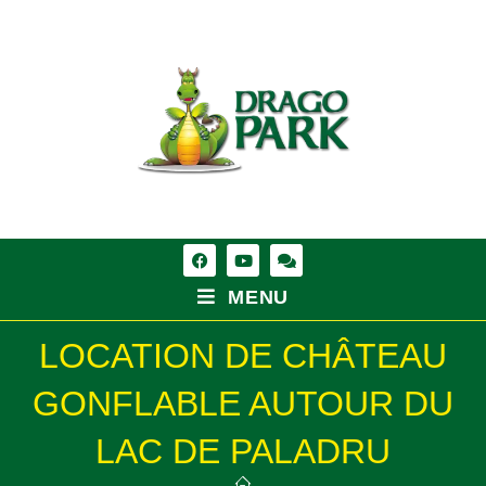
MENU
LOCATION DE CHÂTEAU
GONFLABLE AUTOUR DU
LAC DE PALADRU